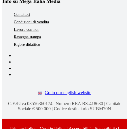
Info su Mega Italia Media
Contattaci
Condizioni di vendita
Lavora con noi
Rassegna stampa
Rigore didattico
Go to our english website
C.F./P.Iva 03556360174 | Numero REA BS-418630 | Capitale
Sociale € 500.000 | Codice destinatario SUBM70N
Privacy Policy
|
Cookie Policy
|
Accessibilità
|
Sostenibilità
|