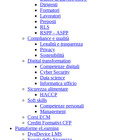
Dirigenti
Formatori
Lavoratori
Preposti
RLS
RSPP – ASPP
Compliance e qualità
Legalità e trasparenza
Privacy
Sostenibilità
Digital transformation
Competenze digitali
Cyber Security
Data science
Informatica ufficio
Sicurezza alimentare
HACCP
Soft skills
Competenze personali
Management
Corsi ECM
Crediti Formativi CFP
Piattaforme eLearning
DynDevice LMS
Scuola della Sicurezza