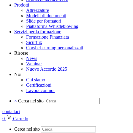
Prodotti
Attrezzature
Modelli di documenti
Slide per formatori
Piattaforma Whistleblowing
Servizi per la formazione
Formazione Finanziata
Sicurflix
Corsi eLearning personalizzati
Risorse
News
Webinar
Nuovo Accordo 2025
Noi
Chi siamo
Certificazioni
Lavora con noi
×
Cerca nel sito
contattaci
0
Carrello
Cerca nel sito