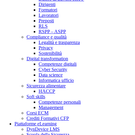
Dirigenti
Formatori
Lavoratori
Preposti
RLS
RSPP – ASPP
Compliance e qualità
Legalità e trasparenza
Privacy
Sostenibilità
Digital transformation
Competenze digitali
Cyber Security
Data science
Informatica ufficio
Sicurezza alimentare
HACCP
Soft skills
Competenze personali
Management
Corsi ECM
Crediti Formativi CFP
Piattaforme eLearning
DynDevice LMS
Scuola della Sicurezza