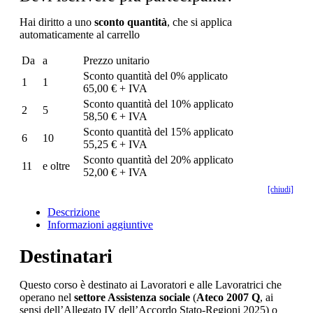
Hai diritto a uno
sconto quantità
, che si applica
automaticamente al carrello
Da
a
Prezzo unitario
Sconto quantità del 0% applicato
1
1
65,00 € + IVA
Sconto quantità del 10% applicato
2
5
58,50 € + IVA
Sconto quantità del 15% applicato
6
10
55,25 € + IVA
Sconto quantità del 20% applicato
11
e oltre
52,00 € + IVA
[chiudi]
Descrizione
Informazioni aggiuntive
Destinatari
Questo corso è destinato ai Lavoratori e alle Lavoratrici che
operano nel
settore Assistenza sociale
(
Ateco 2007 Q
, ai
sensi dell’Allegato IV dell’Accordo Stato-Regioni 2025) o