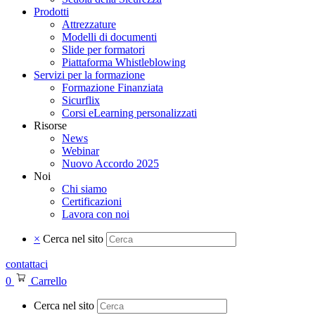
Prodotti
Attrezzature
Modelli di documenti
Slide per formatori
Piattaforma Whistleblowing
Servizi per la formazione
Formazione Finanziata
Sicurflix
Corsi eLearning personalizzati
Risorse
News
Webinar
Nuovo Accordo 2025
Noi
Chi siamo
Certificazioni
Lavora con noi
×
Cerca nel sito
contattaci
0
Carrello
Cerca nel sito