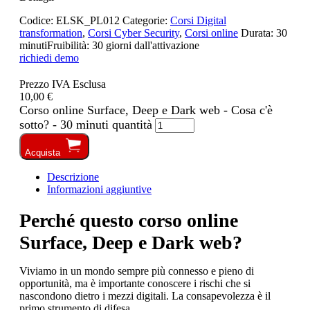
Codice:
ELSK_PL012
Categorie:
Corsi Digital
transformation
,
Corsi Cyber Security
,
Corsi online
Durata:
30
minuti
Fruibilità:
30 giorni dall'attivazione
richiedi demo
Prezzo IVA Esclusa
10,00 €
Corso online Surface, Deep e Dark web - Cosa c'è
sotto? - 30 minuti quantità
Acquista
Descrizione
Informazioni aggiuntive
Perché questo corso online
Surface, Deep e Dark web?
Viviamo in un mondo sempre più connesso e pieno di
opportunità, ma è importante conoscere i rischi che si
nascondono dietro i mezzi digitali. La consapevolezza è il
primo strumento di difesa.