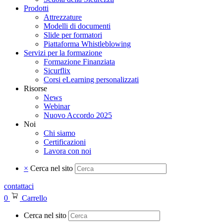
Prodotti
Attrezzature
Modelli di documenti
Slide per formatori
Piattaforma Whistleblowing
Servizi per la formazione
Formazione Finanziata
Sicurflix
Corsi eLearning personalizzati
Risorse
News
Webinar
Nuovo Accordo 2025
Noi
Chi siamo
Certificazioni
Lavora con noi
×
Cerca nel sito
contattaci
0
Carrello
Cerca nel sito