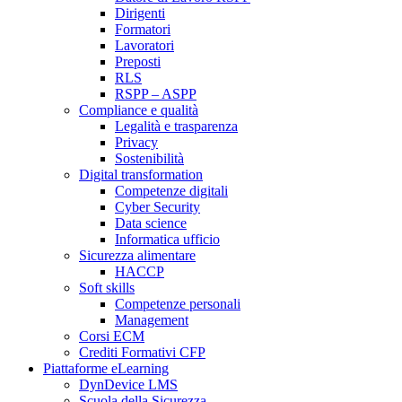
Dirigenti
Formatori
Lavoratori
Preposti
RLS
RSPP – ASPP
Compliance e qualità
Legalità e trasparenza
Privacy
Sostenibilità
Digital transformation
Competenze digitali
Cyber Security
Data science
Informatica ufficio
Sicurezza alimentare
HACCP
Soft skills
Competenze personali
Management
Corsi ECM
Crediti Formativi CFP
Piattaforme eLearning
DynDevice LMS
Scuola della Sicurezza