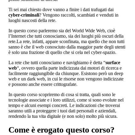
Ti sei mai chiesto dove vanno a finire i dati trafugati dai
cyber-criminali
? Vengono raccolti, scambiati e venduti in
luoghi nascosti della rete.
In questo corso parleremo sia del World Wide Web, cioè
l’Internet che tutti conosciamo, sia dei luoghi più oscuri della
rete.La rete, infatti, appare sconfinata, ma quello che non tutti
sanno è che il web conosciuto dalla maggior parte degli utenti
è solo una frazione di quello che si cela nel cyber-spazio.
La rete che tutti conosciamo e navighiamo è detta “
surface
web
“, ovvero quella parte indicizzata dai motori di ricerca e
facilmente raggiungibile da chiunque. Esistono però un deep
web e un dark web, in cui le risorse non vengono indicizzate
e possono anche essere crittografate.
In questo corso scopriremo di cosa si tratta, quali sono le
tecnologie associate e i loro utilizzi, come si sono evolute nel
tempo e alcuni esempi concreti. Le indicazioni che troverai
saranno utili a proteggere i tuoi dati personali e aziendali,
rendendo la tua vita digitale (e non solo) molto più sicura.
Come è erogato questo corso?