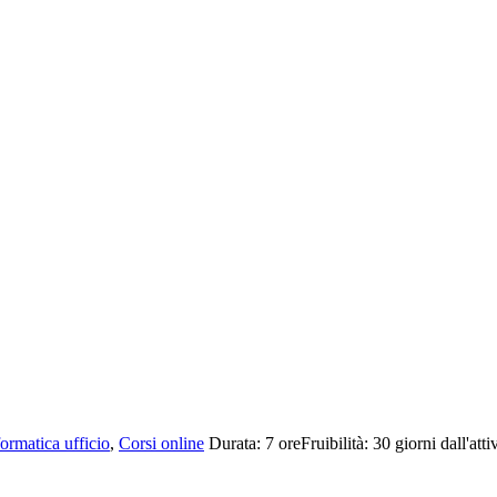
ormatica ufficio
,
Corsi online
Durata:
7 ore
Fruibilità:
30 giorni dall'att