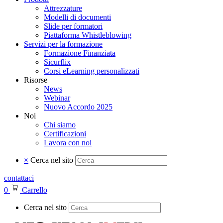
Attrezzature
Modelli di documenti
Slide per formatori
Piattaforma Whistleblowing
Servizi per la formazione
Formazione Finanziata
Sicurflix
Corsi eLearning personalizzati
Risorse
News
Webinar
Nuovo Accordo 2025
Noi
Chi siamo
Certificazioni
Lavora con noi
×
Cerca nel sito
contattaci
0
Carrello
Cerca nel sito