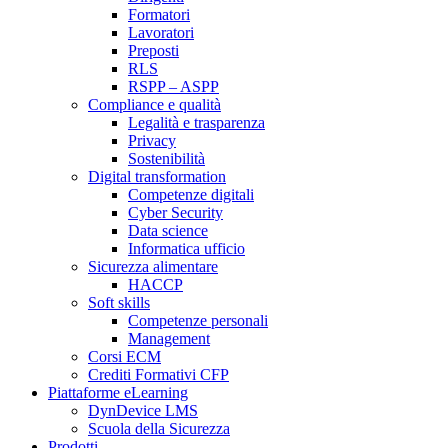
Formatori
Lavoratori
Preposti
RLS
RSPP – ASPP
Compliance e qualità
Legalità e trasparenza
Privacy
Sostenibilità
Digital transformation
Competenze digitali
Cyber Security
Data science
Informatica ufficio
Sicurezza alimentare
HACCP
Soft skills
Competenze personali
Management
Corsi ECM
Crediti Formativi CFP
Piattaforme eLearning
DynDevice LMS
Scuola della Sicurezza
Prodotti