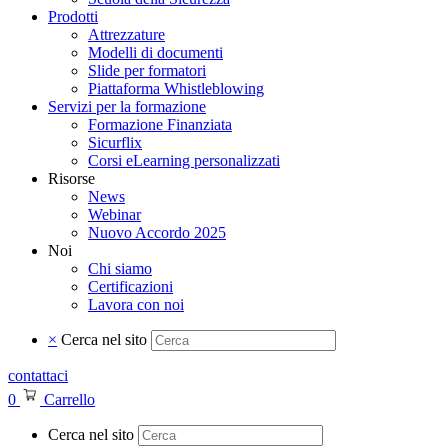
Prodotti
Attrezzature
Modelli di documenti
Slide per formatori
Piattaforma Whistleblowing
Servizi per la formazione
Formazione Finanziata
Sicurflix
Corsi eLearning personalizzati
Risorse
News
Webinar
Nuovo Accordo 2025
Noi
Chi siamo
Certificazioni
Lavora con noi
×
Cerca nel sito
contattaci
0
Carrello
Cerca nel sito