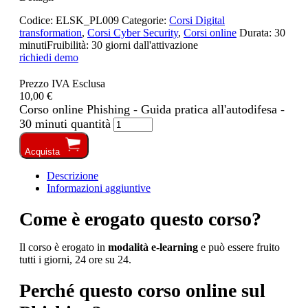
Codice:
ELSK_PL009
Categorie:
Corsi Digital
transformation
,
Corsi Cyber Security
,
Corsi online
Durata:
30
minuti
Fruibilità:
30 giorni dall'attivazione
richiedi demo
Prezzo IVA Esclusa
10,00 €
Corso online Phishing - Guida pratica all'autodifesa -
30 minuti quantità
Acquista
Descrizione
Informazioni aggiuntive
Come è erogato questo corso?
Il corso è erogato in
modalità e-learning
e può essere fruito
tutti i giorni, 24 ore su 24.
Perché questo corso online sul