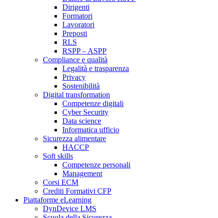
Dirigenti
Formatori
Lavoratori
Preposti
RLS
RSPP – ASPP
Compliance e qualità
Legalità e trasparenza
Privacy
Sostenibilità
Digital transformation
Competenze digitali
Cyber Security
Data science
Informatica ufficio
Sicurezza alimentare
HACCP
Soft skills
Competenze personali
Management
Corsi ECM
Crediti Formativi CFP
Piattaforme eLearning
DynDevice LMS
Scuola della Sicurezza