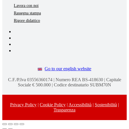
Lavora con noi
Rassegna stampa
Rigore didattico
Go to our english website
C.F./P.Iva 03556360174 | Numero REA BS-418630 | Capitale
Sociale € 500.000 | Codice destinatario SUBM70N
Privacy Policy
|
Cookie Policy
|
Accessibilità
|
Sostenibilità
|
Trasparenza