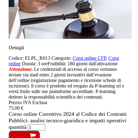
Dettagli
Codice:
ELPL_R013
Categorie:
Corsi online CFP
,
Corsi
online
Durata:
3 ore
Fruibilità:
180 giorni dall'attivazione
Attenzione:
Le credenziali di accesso al corso verranno
inviate via mail entro 2 giorni lavorativi dall’evasione
dell’ordine (registrazione pagamento e ricezione schede di
iscrizione). ll corso è prodotto ed erogato da P-learning srl e
verrà fruito sulle sue piattaforme accreditate. P-learning
detiene la responsabilità scientifica dei contenuti.
Prezzo IVA Esclusa
75,00 €
Corso online Correttivo 2024 al Codice dei Contratti
Pubblici: analisi tecnico-giuridica e impatti operativi
quantità