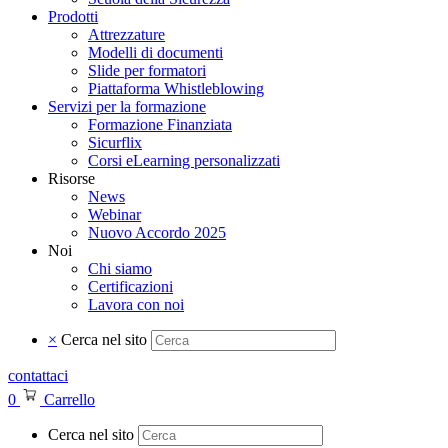
Prodotti
Attrezzature
Modelli di documenti
Slide per formatori
Piattaforma Whistleblowing
Servizi per la formazione
Formazione Finanziata
Sicurflix
Corsi eLearning personalizzati
Risorse
News
Webinar
Nuovo Accordo 2025
Noi
Chi siamo
Certificazioni
Lavora con noi
×
Cerca nel sito
contattaci
0
Carrello
Cerca nel sito