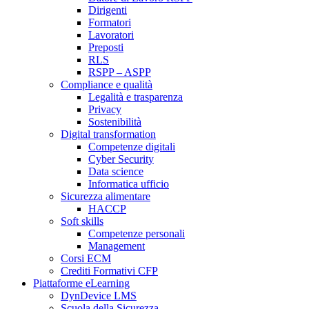
Dirigenti
Formatori
Lavoratori
Preposti
RLS
RSPP – ASPP
Compliance e qualità
Legalità e trasparenza
Privacy
Sostenibilità
Digital transformation
Competenze digitali
Cyber Security
Data science
Informatica ufficio
Sicurezza alimentare
HACCP
Soft skills
Competenze personali
Management
Corsi ECM
Crediti Formativi CFP
Piattaforme eLearning
DynDevice LMS
Scuola della Sicurezza