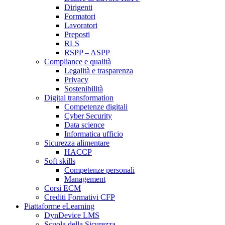
Dirigenti
Formatori
Lavoratori
Preposti
RLS
RSPP – ASPP
Compliance e qualità
Legalità e trasparenza
Privacy
Sostenibilità
Digital transformation
Competenze digitali
Cyber Security
Data science
Informatica ufficio
Sicurezza alimentare
HACCP
Soft skills
Competenze personali
Management
Corsi ECM
Crediti Formativi CFP
Piattaforme eLearning
DynDevice LMS
Scuola della Sicurezza