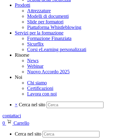
Prodotti
Attrezzature
Modelli di documenti
Slide per formatori
Piattaforma Whistleblowing
Servizi per la formazione
Formazione Finanziata
Sicurflix
Corsi eLearning personalizzati
Risorse
News
Webinar
Nuovo Accordo 2025
Noi
Chi siamo
Certificazioni
Lavora con noi
×
Cerca nel sito
contattaci
0
Carrello
Cerca nel sito