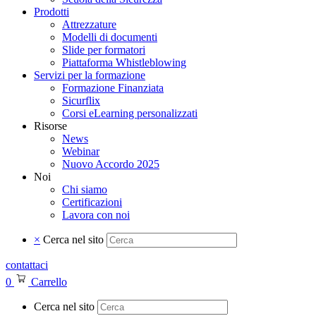
Prodotti
Attrezzature
Modelli di documenti
Slide per formatori
Piattaforma Whistleblowing
Servizi per la formazione
Formazione Finanziata
Sicurflix
Corsi eLearning personalizzati
Risorse
News
Webinar
Nuovo Accordo 2025
Noi
Chi siamo
Certificazioni
Lavora con noi
×
Cerca nel sito
contattaci
0
Carrello
Cerca nel sito