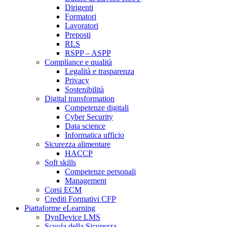
Dirigenti
Formatori
Lavoratori
Preposti
RLS
RSPP – ASPP
Compliance e qualità
Legalità e trasparenza
Privacy
Sostenibilità
Digital transformation
Competenze digitali
Cyber Security
Data science
Informatica ufficio
Sicurezza alimentare
HACCP
Soft skills
Competenze personali
Management
Corsi ECM
Crediti Formativi CFP
Piattaforme eLearning
DynDevice LMS
Scuola della Sicurezza