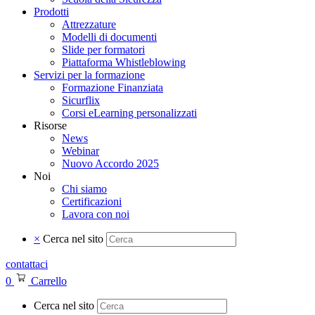
Prodotti
Attrezzature
Modelli di documenti
Slide per formatori
Piattaforma Whistleblowing
Servizi per la formazione
Formazione Finanziata
Sicurflix
Corsi eLearning personalizzati
Risorse
News
Webinar
Nuovo Accordo 2025
Noi
Chi siamo
Certificazioni
Lavora con noi
×
Cerca nel sito
contattaci
0
Carrello
Cerca nel sito