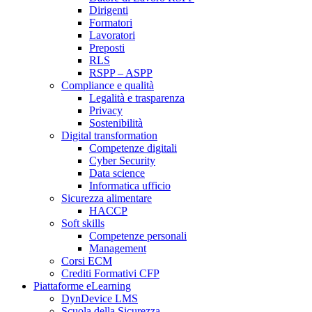
Dirigenti
Formatori
Lavoratori
Preposti
RLS
RSPP – ASPP
Compliance e qualità
Legalità e trasparenza
Privacy
Sostenibilità
Digital transformation
Competenze digitali
Cyber Security
Data science
Informatica ufficio
Sicurezza alimentare
HACCP
Soft skills
Competenze personali
Management
Corsi ECM
Crediti Formativi CFP
Piattaforme eLearning
DynDevice LMS
Scuola della Sicurezza