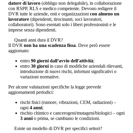
datore di lavoro
(obbligo non delegabile), in collaborazione
con RSPP, RLS e medico competente. Devono redigere il
DVR tutte le aziende, enti e organizzazioni
con almeno un
lavoratore
(dipendenti, tirocinanti, soci lavoratori,
collaboratori). Sono esentati solo i liberi professionisti e le
imprese senza dipendenti.
Quanti anni dura il DVR?
Il DVR
non ha una scadenza fissa
. Deve però essere
aggiornato:
entro
90 giorni dall’avvio dell’attività
;
entro
30 giorni
in caso di modifiche aziendali rilevanti,
introduzione di nuovi rischi, infortuni significativi o
variazioni normative.
Per alcune valutazioni specifiche la legge prevede
aggiornamenti periodici:
rischi fisici (rumore, vibrazioni, CEM, radiazioni) –
ogni
4 anni
;
rischio chimico e cancerogeni/mutageni/biologici – ogni
3 anni
o prima, se cambiano le condizioni.
Esiste un modello di DVR per specifici settori?