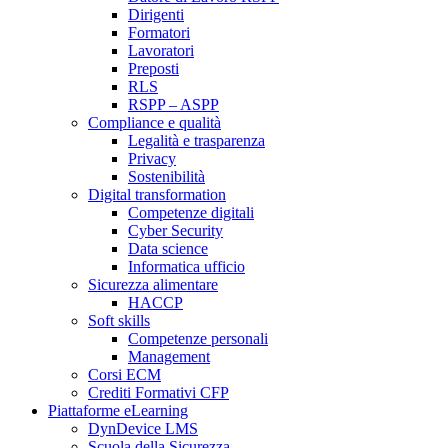
Dirigenti
Formatori
Lavoratori
Preposti
RLS
RSPP – ASPP
Compliance e qualità
Legalità e trasparenza
Privacy
Sostenibilità
Digital transformation
Competenze digitali
Cyber Security
Data science
Informatica ufficio
Sicurezza alimentare
HACCP
Soft skills
Competenze personali
Management
Corsi ECM
Crediti Formativi CFP
Piattaforme eLearning
DynDevice LMS
Scuola della Sicurezza