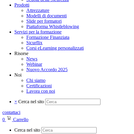
Prodotti
Attrezzature
Modelli di documenti
Slide per formatori
Piattaforma Whistleblowing
Servizi per la formazione
Formazione Finanziata
Sicurflix
Corsi eLearning personalizzati
Risorse
News
Webinar
Nuovo Accordo 2025
Noi
Chi siamo
Certificazioni
Lavora con noi
×
Cerca nel sito
contattaci
0
Carrello
Cerca nel sito